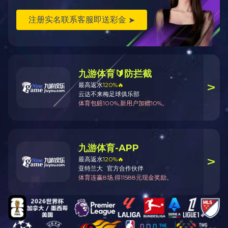
更多
太原小店居然店
太原小店居然店
更多
运城河津互惠之家店
运城河津互惠之家店
更多
长治潞州居然店
长治潞州居然店
更多
阳泉郊区红星店
阳泉郊区红星店
更多
阳泉郊区豪门家私店
阳泉郊区豪门家私店
更多