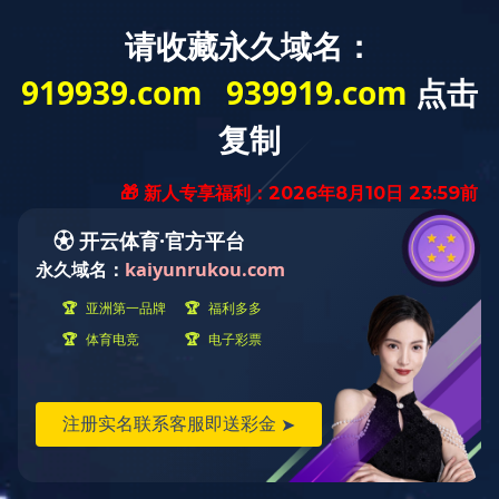
欢迎词
发布时间：
2022-12-26 13:34:15
您好，欢迎进入重庆市开云手机入口家私(集团)有限公司官方
网站！
023-6719 1668
开云手机入口商学院
订单查询


搜索

搜索