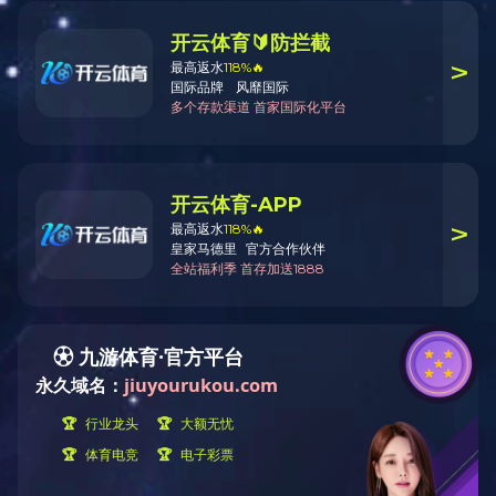


开云手机入口专卖
Stores
上一个
下一个
首页
/
开云手机入口专卖
/
华北地区
/
山西省
全部分类


太原尖草坪黎氏阁店
太原尖草坪黎氏阁店