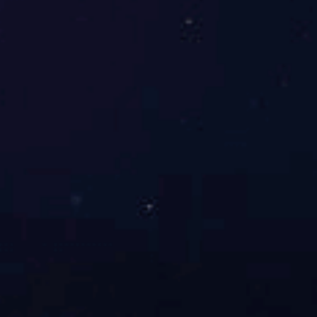


公众号
全屋定制
小程序
抖音
地址版权
发布时间：
2018-01-15 00:00:00