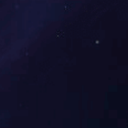
最新动态
01


22
2023-12

热烈祝贺开云手机入口家私获得 “重庆市2023年度厂
务公开民主管理示范单位” 荣誉称号
09
2023-09

开云手机入口集团第四届第六次职工代表大会及安全
工作会顺利召开
06
2023-09

喜报
VIEW MORE

