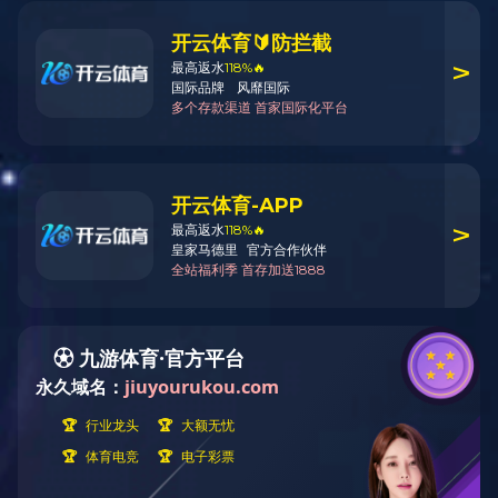


01


01


ABOUT LONGSO
关于开云手机入口
VIEW MORE
重庆开云手机入口家私（集团）有限公司创建于二OOO年，