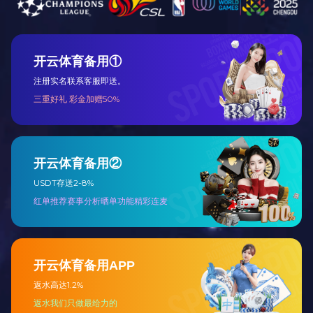
企业文化
Corporate Culture
发展历程
Development History
开云手机入口风貌
Longso Style