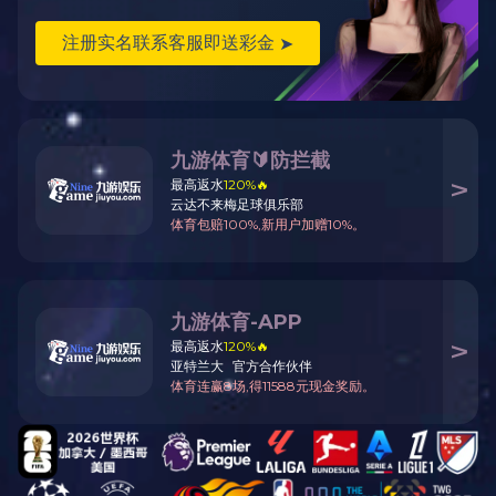
是一家以全屋定制 + 两厅家具设计研发、生产制造、销售服
务为一体的民营企业。公司拥有两大家具生产基地，二十万平
米标准化工业厂房，并拥有一万平米（工厂）家居体验馆、两
万平米品牌直营门店、三万平米现代办公楼及生活区配套，集
团员工一千余人。
开云中国
Brand Story
董事长致辞
Chairman's Speech