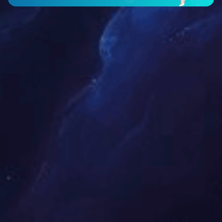
WHOLE HOUSE
CASE DISPLAY
全案展示
01


VIEW MORE
LATEST NEWS