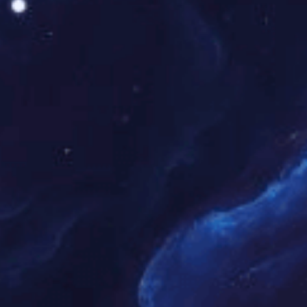
 HOUSE CASE D
全案展示