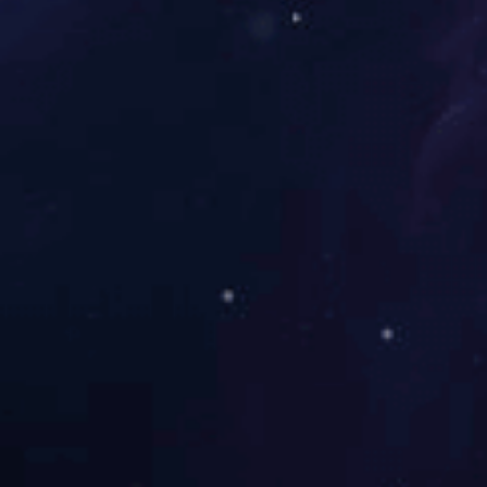

开云手机入口集团第四届第六次职工代表大会及安全工
06
2023-09

喜报
VIEW MORE



