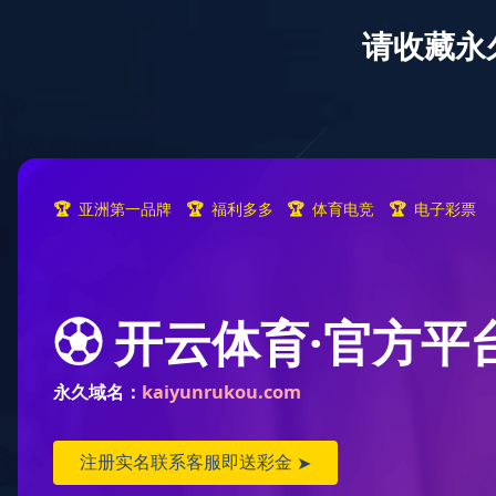
欢迎词
发布时间：
2022-12-26 13:34:15
您好，欢迎进入重庆市开云手机入口家私(集团)有限公司官方
023-6719 1668
开云手机入口商学院
订单查询


搜索

搜索
