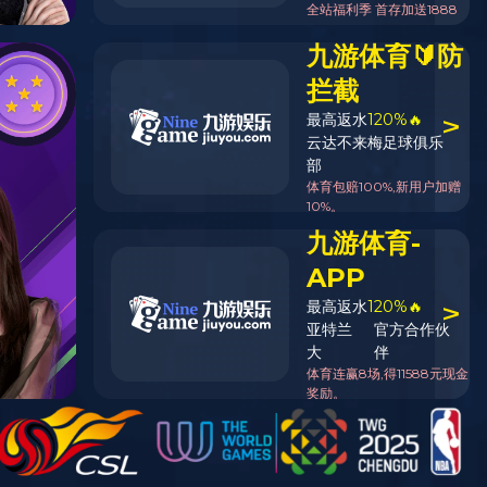
一体的民营企业。公司拥有两大家具生产基地，二十万平米标准
千余人。