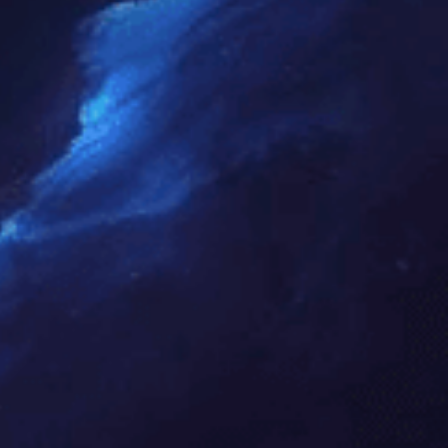
ISPLAY