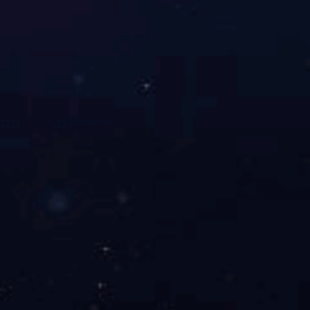
抖音
市开云手机入口家私（集团）有限公司 页面版权所有
网站建设：中
渝公网安备50011202503416号
©
2022 重庆市开云手机入口家私（集团）有限公司 页面版权所
网站建设：中企动力
重庆
seo标签
渝公网安备50011202503416号