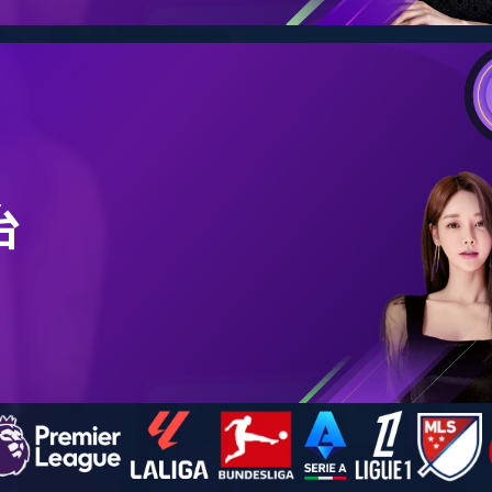
一家以全屋定制 + 两厅家具设计研发、生产制造、销售服务为
品牌直营门店、三万平米现代办公楼及生活区配套，集团员工一