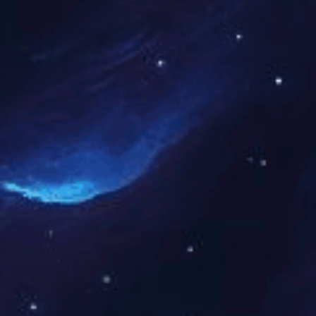
01


VIEW MORE
01


22
2023-12

热烈祝贺开云手机入口家私获得 “重庆市2023年度厂务
09
2023-09