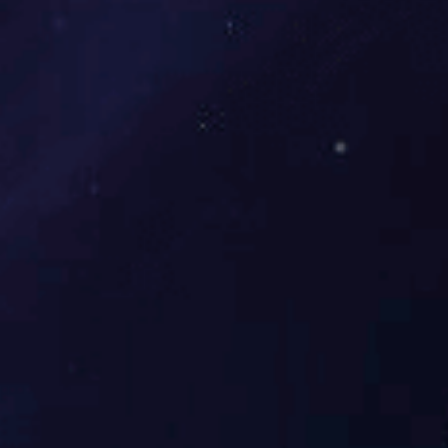
最新动态
01


22
2023-12

热烈祝贺开云手机入口家私获得 “重庆市2023年度厂
务公开民主管理示范单位” 荣誉称号
09
2023-09

开云手机入口集团第四届第六次职工代表大会及安全
工作会顺利召开
06
2023-09

喜报
VIEW MORE

