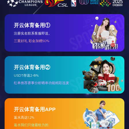
企业文化
Corporate Culture
发展历程
Development History
开云手机入口风貌
Longso Style