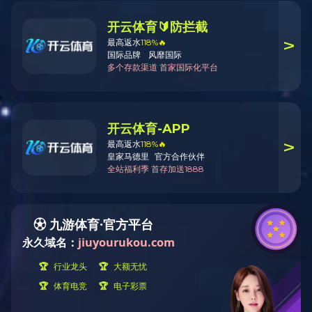


01


01


ABOUT LONGSO
关于开云手机入口
VIEW MORE
重庆开云手机入口家私（集团）有限公司创建于二OOO年，