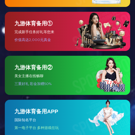
全屋定制
Full house customization
两厅家居
Two hall furniture