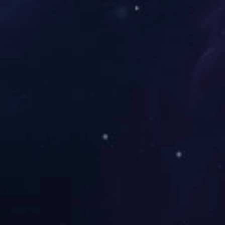

开云手机入口集团第四届第六次职工代表大会及安全工
06
2023-09

喜报
VIEW MORE



