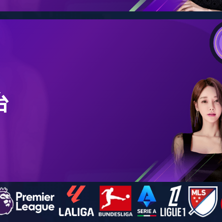
一家以全屋定制 + 两厅家具设计研发、生产制造、销售服务为
品牌直营门店、三万平米现代办公楼及生活区配套，集团员工一