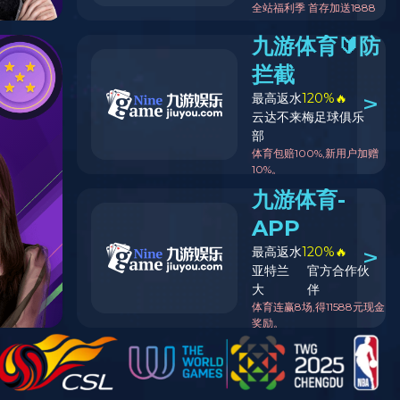
一体的民营企业。公司拥有两大家具生产基地，二十万平米标准
千余人。