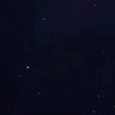
地址版权
发布时间：
2018-01-15 00:00:00
©
2022 重庆
手机版地址版权
发布时间：
2022-12-26 10:10:56